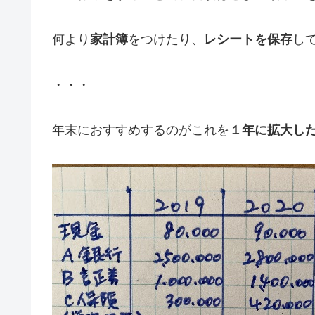
何より
家計簿
をつけたり、
レシートを保存
し
・・・
年末におすすめするのがこれを
１年に拡大し