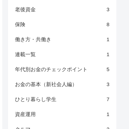
老後資金
3
保険
8
働き方・共働き
1
連載一覧
1
年代別お金のチェックポイント
5
お金の基本（新社会人編）
3
ひとり暮らし学生
7
資産運用
1