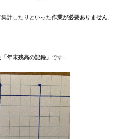
て集計したりといった
作業が必要ありません
。
た「年末残高の記録」
です↓