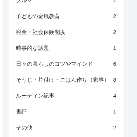
クルマ
2
子どもの金銭教育
2
税金・社会保険制度
2
時事的な話題
1
日々の暮らしのコツやマインド
6
そうじ・片付け・ごはん作り（家事）
8
ルーティン記事
4
書評
1
その他
2