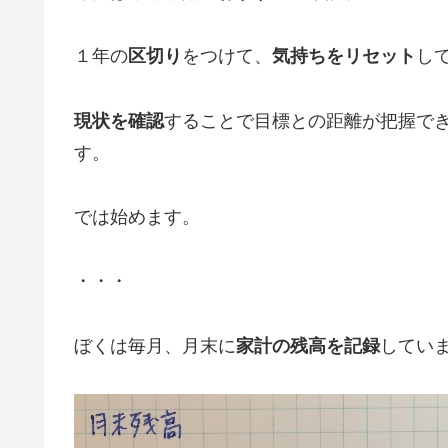
１年の
区切り
をつけて、
気持ちをリセット
し
現状を確認
することで目標との距離が把握で
す。
では始めます。
・・・
ぼくは毎月、月末に
家計の残高を記録
していま