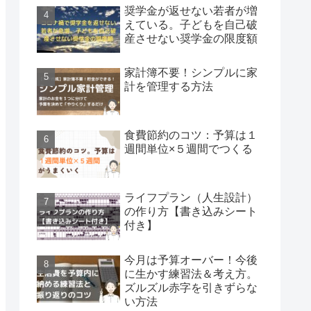
奨学金が返せない若者が増
えている。子どもを自己破
産させない奨学金の限度額
家計簿不要！シンプルに家
計を管理する方法
食費節約のコツ：予算は１
週間単位×５週間でつくる
ライフプラン（人生設計）
の作り方【書き込みシート
付き】
今月は予算オーバー！今後
に生かす練習法＆考え方。
ズルズル赤字を引きずらな
い方法