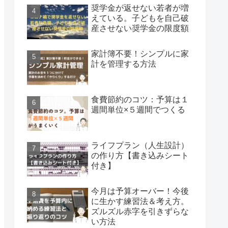
奨学金が返せない若者が増
えている。子どもを自己破
産させない奨学金の限度額
家計簿不要！シンプルに家
計を管理する方法
食費節約のコツ：予算は１
週間単位×５週間でつくる
ライフプラン（人生設計）
の作り方【書き込みシート
付き】
今月は予算オーバー！今後
に生かす練習法＆考え方。
ズルズル赤字を引きずらな
い方法