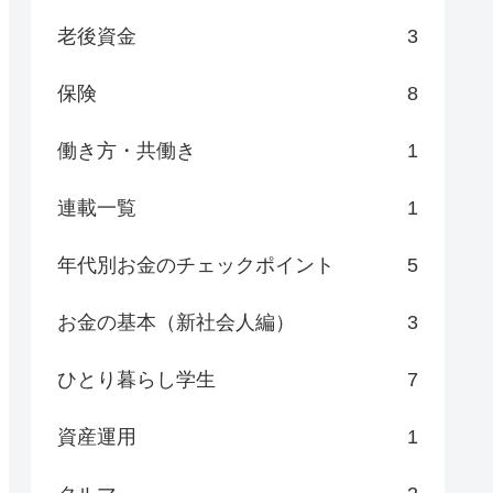
老後資金
3
保険
8
働き方・共働き
1
連載一覧
1
年代別お金のチェックポイント
5
お金の基本（新社会人編）
3
ひとり暮らし学生
7
資産運用
1