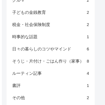
クルマ
2
子どもの金銭教育
2
税金・社会保険制度
2
時事的な話題
1
日々の暮らしのコツやマインド
6
そうじ・片付け・ごはん作り（家事）
8
ルーティン記事
4
書評
1
その他
2