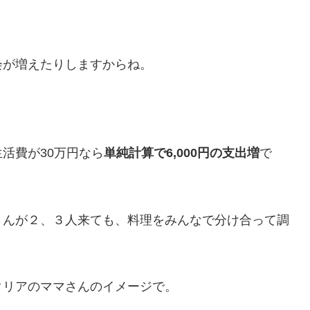
。
会が増えたりしますからね。
活費が30万円なら
単純計算で6,000円の支出増
で
さんが２、３人来ても、料理をみんなで分け合って調
タリアのママさんのイメージで。