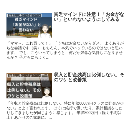
貧乏マインドに注意！「お金がな
お金と上手につきあうコツ
い」といわないようにしてみる
「ママ～、これ買って！」 「うちはお金ないからダメ」 よくありが
ちな会話です（笑） もちろん、本気でいっているのではないと思い
ます。 でも、こういってしまうと、何だか残念な気持ちになりませ
んか？ 子どもにもよく...
収入と貯金残高は比例しない。そ
お金と上手につきあうコツ
のワケと改善策
「年収と貯金残高は比例しない。特に年収800万円クラスに貯金が少
ない」とよく言われます。 ぼくは銀行で働いたり、家計相談をした
りしてきましたが同じように感じます。 年収800万円（軽く平均以
上）あたりのご家庭に、...