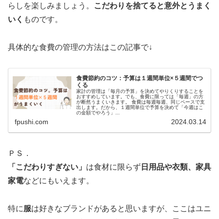
らしを楽しみましょう。
こだわりを捨てると意外とうまく
いく
ものです。
具体的な食費の管理の方法はこの記事で↓
食費節約のコツ：予算は１週間単位×５週間でつ
くる
家計の管理は「毎月の予算」を決めてやりくりすることを
おすすめしています。でも、食費に限っては「毎週」の方
が断然うまくいきます。 食費は毎週毎週、同じペースで支
出します。だから、１週間単位で予算を決めて「今週はこ
の金額でやろう」...
fpushi.com
2024.03.14
ＰＳ．
「こだわりすぎない」
は食材に限らず
日用品や衣類、家具
家電
などにもいえます。
特に
服
は好きなブランドがあると思いますが、ここはユニ