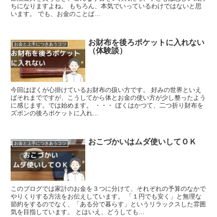
ちになりますよね。 もちろん、本気でいっているわけではないと思
います。 でも、お金のことば...
お財布を後ろポケットに入れない
お金と上手につきあうコツ
（体験談）
今回はぼくが心掛けているお財布の扱い方です。 好みの世界といえ
ばそれまでですが、こうしてから体とお金の使い方が少し整ったよう
に感じます。では始めます。 ・・・ ぼくはかつて、二つ折り財布を
ズボンの後ろポケットに入れ...
おこづかいはムダ使いしてＯＫ
お金と上手につきあうコツ
このブログでは家計のお金を３つに分けて、それぞれの予算のなかで
やりくりする方法をお伝えしています。 「１円でも安く」と無理な
節約をするのでなく、「ある分で暮らす」というリラックスした雰囲
気を目指しています。 とはいえ、どうしても...