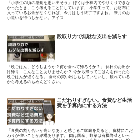
「小学生の頃の感覚を思い出そう」 ぼくは予算内でやりくりできな
かったとき、こう考えることにしています。 小学生って、お財布に
入っているお金がなくなれば、今月はもう終了ですよね。 来月のお
小遣いを待つしかない。アイス...
段取り力で無駄な支出を減らす
お金と上手につきあうコツ
「晩ごはん、どうしようか？何か食べて帰ろうか？」 休日のお出か
け帰り、こんなことありませんか？ 今から帰ってごはんを作ったら
晩ごはんが遅くなる。 食材の買い出しもしていないし、疲れている
から考えるのもめんどくさい。...
こだわりすぎない。食費など生活
お金と上手につきあうコツ
費を予算内にする方法
「食費の割り合いが高いなあ」と感じるご家庭を見ると、食材にこだ
わりが強いことが結構あります。 肉は国産、野菜は有機野菜といっ