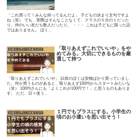
「これ買って！みんな持ってるんだよ」 子どもの決まり文句ですよ
ね（笑） でも、実際はそんなことなくて、クラスの５分の１だった
り、仲のいい友だち数人だったり。 ・・・ これは子どもに限った話
ではありません。 ぼく...
「取りあえずこれでいいや」をや
お金と上手につきあうコツ
めてみる。大切にできるものを厳
選して持つ
「取りあえずこれでいいや」 以前のぼくは安物ばかり買っていまし
た。何か買うものがあると、取りあえず100均からスタートみたいな
（笑） 100均さんにも「よくこれが100円で！」と思うものもありま
す。 ただ、日々使う...
１円でもプラスにする。小学生の
お金と上手につきあうコツ
頃のお小遣いを思い出そう！