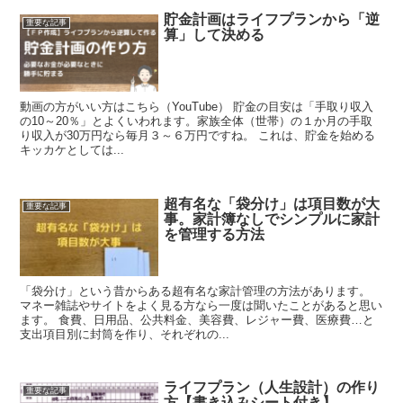
貯金計画はライフプランから「逆
重要な記事
算」して決める
動画の方がいい方はこちら（YouTube） 貯金の目安は「手取り収入
の10～20％」とよくいわれます。家族全体（世帯）の１か月の手取
り収入が30万円なら毎月３～６万円ですね。 これは、貯金を始める
キッカケとしては...
超有名な「袋分け」は項目数が大
重要な記事
事。家計簿なしでシンプルに家計
を管理する方法
「袋分け」という昔からある超有名な家計管理の方法があります。
マネー雑誌やサイトをよく見る方なら一度は聞いたことがあると思い
ます。 食費、日用品、公共料金、美容費、レジャー費、医療費…と
支出項目別に封筒を作り、それぞれの...
ライフプラン（人生設計）の作り
重要な記事
方【書き込みシート付き】