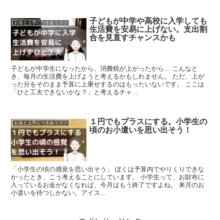
子どもが中学や高校に入学しても
お金と上手につきあうコツ
生活費を安易に上げない。支出割
合を見直すチャンスかも
子どもが中学生になったから、消費税が上がったから… こんなと
き、毎月の生活費を上げようと考えるかもしれません。 ただ、上が
った分をそのまま予算に上乗せするのはもったいないです。 ここは
「ひと工夫できないかな？」と考えるチャ...
１円でもプラスにする。小学生の
お金と上手につきあうコツ
頃のお小遣いを思い出そう！
「小学生の頃の感覚を思い出そう」 ぼくは予算内でやりくりできな
かったとき、こう考えることにしています。 小学生って、お財布に
入っているお金がなくなれば、今月はもう終了ですよね。 来月のお
小遣いを待つしかない。アイス...