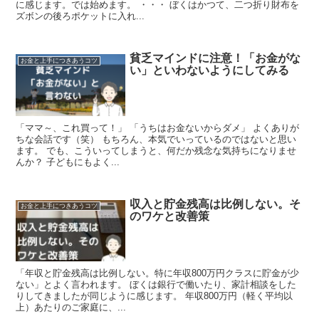
に感じます。では始めます。 ・・・ ぼくはかつて、二つ折り財布を
ズボンの後ろポケットに入れ...
貧乏マインドに注意！「お金がな
お金と上手につきあうコツ
い」といわないようにしてみる
「ママ～、これ買って！」 「うちはお金ないからダメ」 よくありが
ちな会話です（笑） もちろん、本気でいっているのではないと思い
ます。 でも、こういってしまうと、何だか残念な気持ちになりませ
んか？ 子どもにもよく...
収入と貯金残高は比例しない。そ
お金と上手につきあうコツ
のワケと改善策
「年収と貯金残高は比例しない。特に年収800万円クラスに貯金が少
ない」とよく言われます。 ぼくは銀行で働いたり、家計相談をした
りしてきましたが同じように感じます。 年収800万円（軽く平均以
上）あたりのご家庭に、...