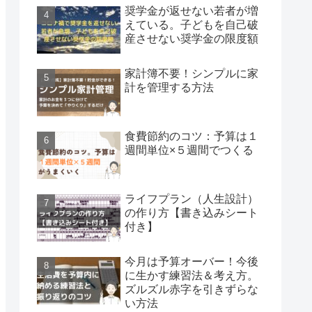
奨学金が返せない若者が増
えている。子どもを自己破
産させない奨学金の限度額
家計簿不要！シンプルに家
計を管理する方法
食費節約のコツ：予算は１
週間単位×５週間でつくる
ライフプラン（人生設計）
の作り方【書き込みシート
付き】
今月は予算オーバー！今後
に生かす練習法＆考え方。
ズルズル赤字を引きずらな
い方法