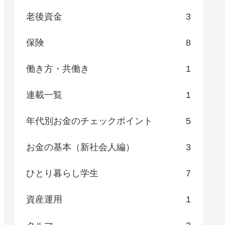
老後資金
3
保険
8
働き方・共働き
1
連載一覧
1
年代別お金のチェックポイント
5
お金の基本（新社会人編）
3
ひとり暮らし学生
7
資産運用
1