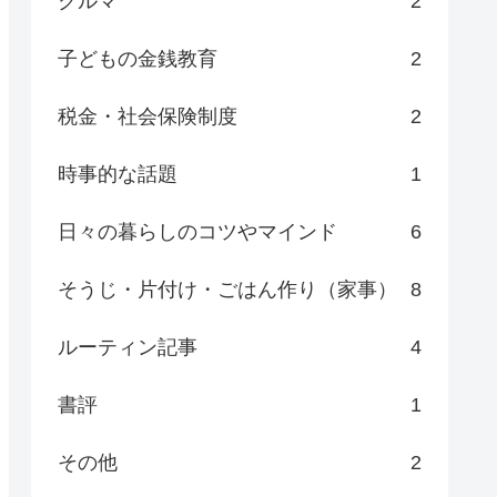
クルマ
2
子どもの金銭教育
2
税金・社会保険制度
2
時事的な話題
1
日々の暮らしのコツやマインド
6
そうじ・片付け・ごはん作り（家事）
8
ルーティン記事
4
書評
1
その他
2