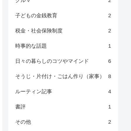
クルマ
2
子どもの金銭教育
2
税金・社会保険制度
2
時事的な話題
1
日々の暮らしのコツやマインド
6
そうじ・片付け・ごはん作り（家事）
8
ルーティン記事
4
書評
1
その他
2