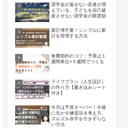
奨学金が返せない若者が増
えている。子どもを自己破
産させない奨学金の限度額
家計簿不要！シンプルに家
計を管理する方法
食費節約のコツ：予算は１
週間単位×５週間でつくる
ライフプラン（人生設計）
の作り方【書き込みシート
付き】
今月は予算オーバー！今後
に生かす練習法＆考え方。
ズルズル赤字を引きずらな
い方法