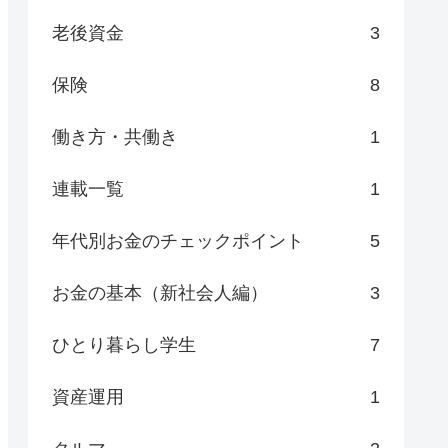
老後資金
3
保険
8
働き方・共働き
1
連載一覧
1
年代別お金のチェックポイント
5
お金の基本（新社会人編）
3
ひとり暮らし学生
7
資産運用
1