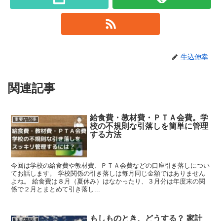
牛込伸幸
関連記事
給食費・教材費・ＰＴＡ会費。学
重要な記事
校の不規則な引落しを簡単に管理
する方法
今回は学校の給食費や教材費、ＰＴＡ会費などの口座引き落しについ
てお話します。 学校関係の引き落しは毎月同じ金額ではありません
よね。 給食費は８月（夏休み）はなかったり、３月分は年度末の関
係で２月とまとめて引き落し...
もしものとき、どうする？ 家計
重要な記事