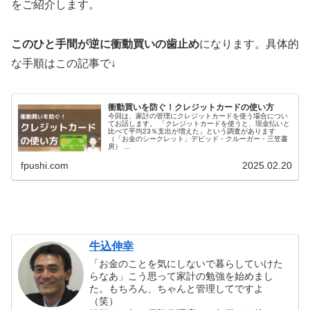
をご紹介します。
このひと手間が逆に衝動買いの歯止め
になります。具体的
な手順はこの記事で↓
衝動買いを防ぐ！クレジットカードの使い方
今回は、家計の管理にクレジットカードを使う場合につい
てお話します。 「クレジットカードを使うと、現金払いと
比べて平均23％支出が増えた」という調査があります
（「お金のシークレット」デビッド・クルーガー・三笠書
房） ...
fpushi.com
2025.02.20
牛込伸幸
「お金のことを気にしないで暮らしていけた
らなあ」こう思って家計の勉強を始めまし
た。もちろん、ちゃんと管理してですよ
（笑）