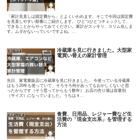
「家計見直しは固定費から」とよくいわれます。そこで今回は固定費
を見直しやすい順番にご紹介します。 ひとつひとつチェックして、
できることからやってみてください。家計がスッキリ、スリム化しま
す。ムダがないっていいですよね。...
冷蔵庫を見に行きました。大型家
家計管理
電買い替えの家計管理
先日、家電量販店に冷蔵庫を見に行きました。 今使っている冷蔵庫
はもう20年も使っていて、そろそろ何があってもおかしくないと思
ったからです（そう思ってからもう数年） お店の売り場は容量別
（サイズ）になっていました。うちは４...
食費、日用品、レジャー費など生
重要な記事
活費の「現金支出系」を管理する
方法