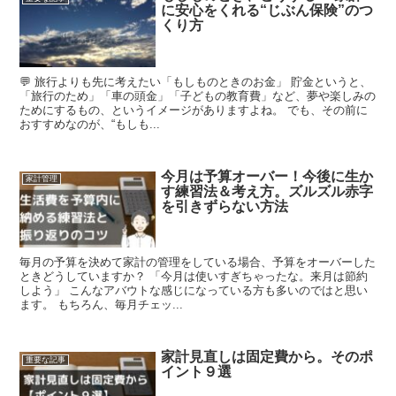
に安心をくれる“じぶん保険”のつ
くり方
💬 旅行よりも先に考えたい「もしものときのお金」 貯金というと、
「旅行のため」「車の頭金」「子どもの教育費」など、夢や楽しみの
ためにするもの、というイメージがありますよね。 でも、その前に
おすすめなのが、“もしも...
今月は予算オーバー！今後に生か
家計管理
す練習法＆考え方。ズルズル赤字
を引きずらない方法
毎月の予算を決めて家計の管理をしている場合、予算をオーバーした
ときどうしていますか？ 「今月は使いすぎちゃったな。来月は節約
しよう」 こんなアバウトな感じになっている方も多いのではと思い
ます。 もちろん、毎月チェッ...
家計見直しは固定費から。そのポ
重要な記事
イント９選